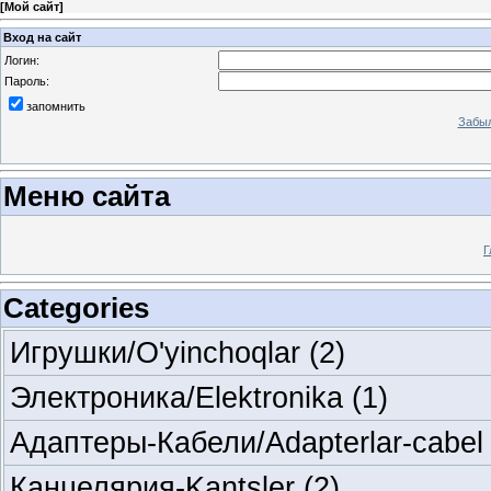
[
Мой сайт
]
Вход на сайт
Логин:
Пароль:
запомнить
Забыл
Меню сайта
Г
Categories
Игрушки/O'yinchoqlar
(2)
Электроника/Elektronika
(1)
Адаптеры-Кабели/Adapterlar-cabe
Канцелярия-Kantsler
(2)