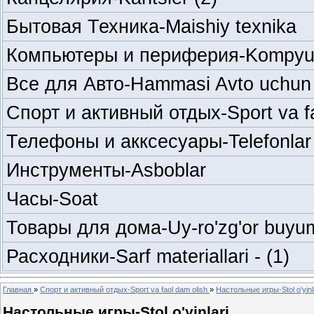
Бытовая Техника-Maishiy texnika
Компьютеры и периферия-Kompyuter
Все для Авто-Hammasi Avto uchun
Спорт и активный отдых-Sport va f
Телефоны и акксесуары-Telefonlar
Инструменты-Asboblar
Часы-Soat
Товары для дома-Uy-ro'zg'or buyum
Расходники-Sarf materiallari -
(1)
Главная
»
Спорт и активный отдых-Sport va faol dam olish
»
Настольные игры-Stol o'yinl
Настольные игры-Stol o'yinlari