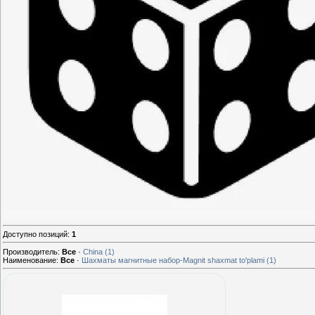
Доступно позиций
:
1
Производитель:
Все
·
China
(1)
Наименование:
Все
·
Шахматы магнитные набор-Magnit shaxmat to'plami
(1)