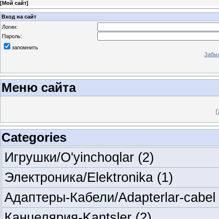
[
Мой сайт
]
Вход на сайт
Логин:
Пароль:
запомнить
Забыл
Меню сайта
Г
Categories
Игрушки/O'yinchoqlar
(2)
Электроника/Elektronika
(1)
Адаптеры-Кабели/Adapterlar-cabe
Канцелярия-Kantsler
(2)