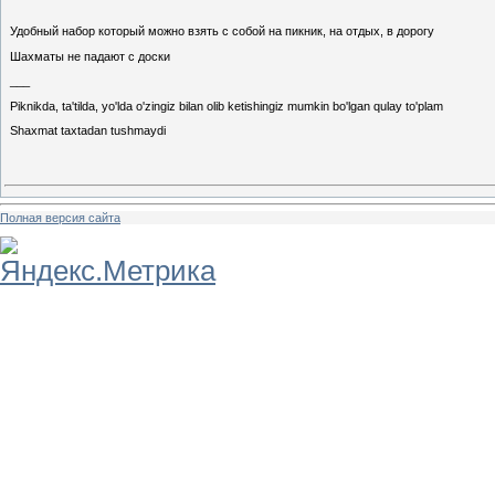
Удобный набор который можно взять с собой на пикник, на отдых, в дорогу
Шахматы не падают с доски
___
Piknikda, ta'tilda, yo'lda o'zingiz bilan olib ketishingiz mumkin bo'lgan qulay to'plam
Shaxmat taxtadan tushmaydi
Полная версия сайта