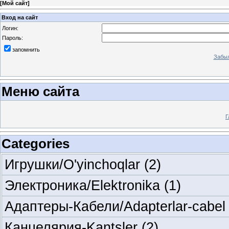
[
Мой сайт
]
Вход на сайт
Логин:
Пароль:
запомнить
Забыл
Меню сайта
Г
Categories
Игрушки/O'yinchoqlar
(2)
Электроника/Elektronika
(1)
Адаптеры-Кабели/Adapterlar-cabe
Канцелярия-Kantsler
(2)