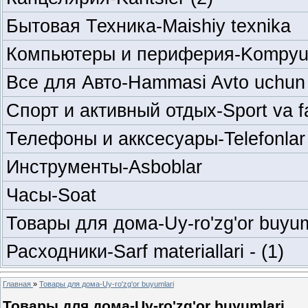
Бытовая Техника-Maishiy texnika
Компьютеры и периферия-Kompyuter
Все для Авто-Hammasi Avto uchun
Спорт и активный отдых-Sport va f
Телефоны и акксесуары-Telefonlar
Инструменты-Asboblar
Часы-Soat
Товары для дома-Uy-ro'zg'or buyum
Расходники-Sarf materiallari -
(1)
Главная
»
Товары для дома-Uy-ro'zg'or buyumlari
Товары для дома-Uy-ro'zg'or buyumlari